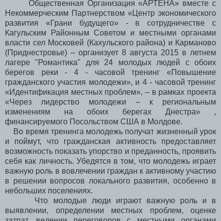
Общественная Организация «АРТЕНА» вместе с
Некоммерческим Партнерством «Центр экономического
развития «Грани будущего» - в сотрудничестве с
Кагульским Районным Советом и местными органами
власти сел Московей (Кахульского района) и Карманово
(Приднестровье) – организует 8 августа 2015 в летнем
лагере "Романтика" для 24 молодых людей с обоих
берегов реки - 4 - часовой тренинг «Повышение
гражданского участия молодежи», и 4 - часовой тренинг
«Идентификация местных проблем», – в рамках проекта
«Через лидерство молодежи – к региональным
изменениям на обоих берегах Днестра» ,
финансируемого Посольством США в Молдове.
Во время тренинга молодежь получат жизненный урок
и поймут, что гражданская активность предоставляет
возможность показать упорство и преданность, проявить
себя как личность. Убедятся в том, что молодежь играет
важную роль в вовлечении граждан к активному участию
в решении вопросов локального развития, особенно в
небольших поселениях.
Что молодые люди играют важную роль и в
выявлении, определении местных проблем, оценке
затрат, ведении переговоров с местными органами