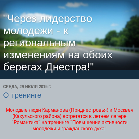
"Через лидерство
молодежи - к
региональным
изменениям на обоих
берегах Днестра!"
СРЕДА, 29 ИЮЛЯ 2015 Г.
O тренинге
Молодые люди Карманова (Приднестровья) и Москвея
(Кахульского района) встретятся в летнем лагере
"Романтика" на тренинге "Повышение активности
молодежи и гражданского духа"