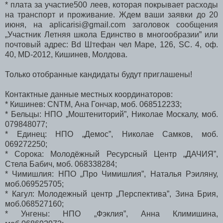
* плата за участие500 леев, которая покрывает расходы
на транспорт и проживание. Ждем ваши заявки до 20
июня, на aplicarisi@gmail.com заголовок сообщения
„Участник Летняя школа Единство в многообразии” или
почтовый адрес: Bd Штефан чел Маре, 126, SC. 4, оф.
40, MD-2012, Кишинев, Молдова.
Только отобранные кандидаты будут приглашены!
Контактные данные местных координаторов:
* Кишинев: CNTM, Ана Гончар, моб. 068512233;
* Бельцы: НПО „Моштениторий”, Николае Москалу, моб.
079848077;
* Единец: НПО „Демос”, Николае Самков, моб.
069272250;
* Сорока: Молодёжный Ресурсный Центр „ДАЧИЯ”,
Стела Бабич, моб. 068338284;
* Чимишлия: НПО „Про Чимишлия”, Наталья Рэиляну,
моб.069525705;
* Кагул: Молодежный центр „Перспектива”, Зина Брия,
моб.068527160;
* Унгены: НПО „Фэклия”, Анна Климишина,